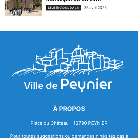
25 avril 2026
DÉLIBÉRATIONS DU CM
À PROPOS
Place du Château - 13790 PEYNIER
Pour toutes suggestions ou demandes n’hésitez pas à