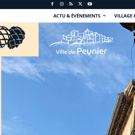
ACTU & ÉVÉNEMENTS
VILLAGE 
P
e
y
n
i
e
r
.
f
r