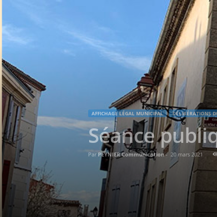
AFFICHAGE LÉGAL MUNICIPAL
DÉLIBÉRATIONS D
Séance publiq
Par
PEYNIER Communication
-
20 mars 2021