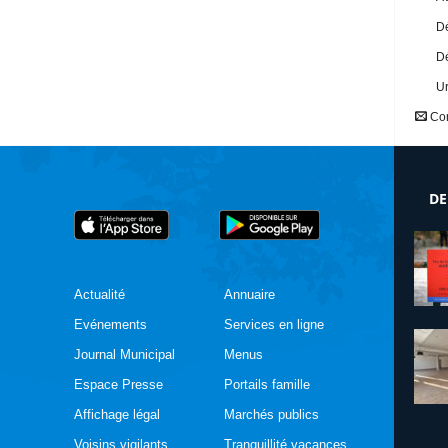
Dé
Dé
U
Con
DE
Actualité
Annuaire
Evénements
Services en ligne
Journal Municipal
Menus
Espace Presse
Portails famille
Affichage légal
Marchés publics
Voisins vigilants
Tranquillité vacances