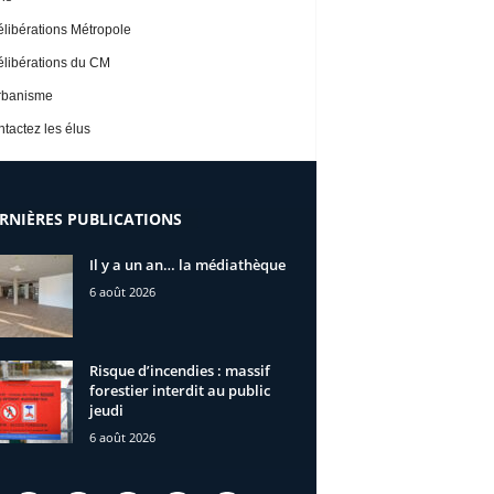
libérations Métropole
libérations du CM
rbanisme
tactez les élus
RNIÈRES PUBLICATIONS
Il y a un an… la médiathèque
6 août 2026
Risque d’incendies : massif
forestier interdit au public
jeudi
6 août 2026