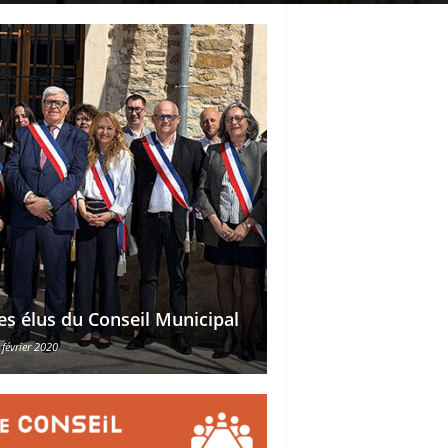
Délégations des ad
es élus du Conseil Municipal
des conseillers mu
 février 2020
30 octobre 2015