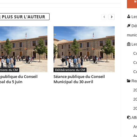
 PLUS SUR L'AUTEUR
Les
Dél
munic
Les
Co
Co
ations du CM
Délibérations du CM
Co
publique du Conseil
Séance publique du Conseil
al du 5 juin
Municipal du 30 avril
Reg
2
2
2
Aff
Ar
Av