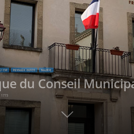
U CM
PEYNIER INFOS
MAIRIE
ue du Conseil Municip
1773