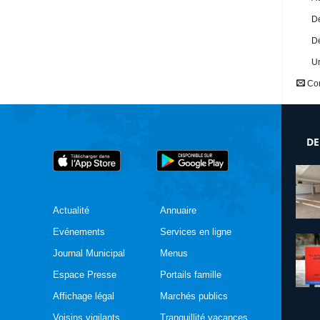
Dé
Dé
U
Con
DE
Actualité
Annuaire
Evénements
Services en ligne
Journal Municipal
Menus
Espace Presse
Portails famille
Affichage légal
Marchés publics
Voisins vigilants
Tranquillité vacances