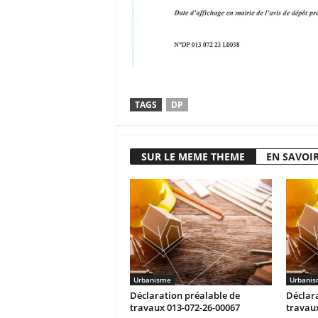
TAGS
DP
SUR LE MEME THEME
EN SAVOIR
Urbanisme
Urbani
Déclaration préalable de
Déclara
travaux 013-072-26-00067
travaux