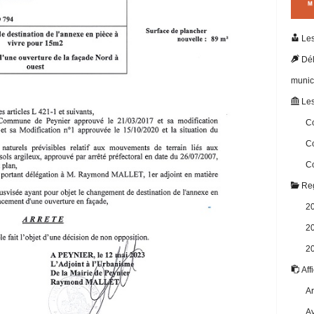
Les
Dél
munic
Les
Co
Co
Co
Reg
2
2
2
Aff
Ar
Av