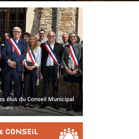
Délégations des ad
es élus du Conseil Municipal
des conseillers mu
 février 2020
30 octobre 2015