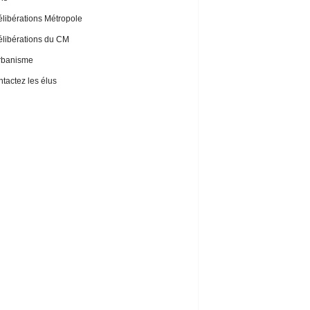
libérations Métropole
libérations du CM
rbanisme
tactez les élus