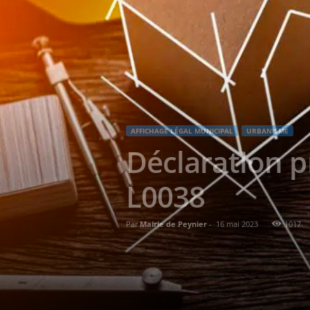
AFFICHAGE LÉGAL MUNICIPAL
URBANISME
Déclaration p
L0038
Par
Mairie de Peynier
-
16 mai 2023
1017