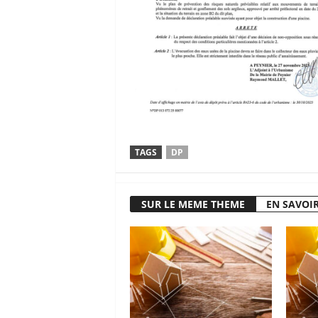
TAGS
DP
SUR LE MEME THEME
EN SAVOIR