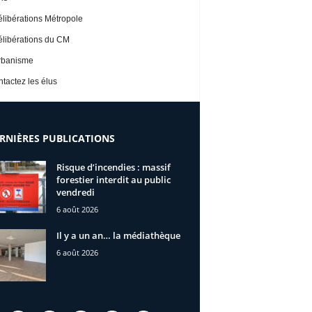
libérations Métropole
libérations du CM
rbanisme
tactez les élus
RNIÈRES PUBLICATIONS
Risque d’incendies : massif
forestier interdit au public
vendredi
6 août 2026
Il y a un an… la médiathèque
6 août 2026