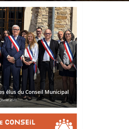
Délégations des ad
es élus du Conseil Municipal
des conseillers mu
 février 2020
30 octobre 2015