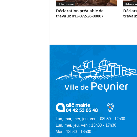
Urbanisme
Urbani
Déclaration préalable de
Déclara
travaux 013-072-26-00067
travaux
Lun, mar, mer, jeu, ven : 08h30 - 12h00
Lun, mer, jeu, ven : 13h30 - 17h30
Mar : 13h30 - 18h30