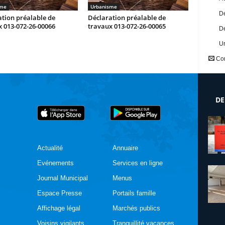
sme
Urbanisme
Dé
tion préalable de
Déclaration préalable de
 013-072-26-00066
travaux 013-072-26-00065
Dé
U
Con
DE
Actualité
Annuaire
Evénements
Services en ligne
Journal Municipal
Menus
Espace Presse
Portails famille
Affichage légal
Marchés publics
Voisins vigilants
Tranquillité vacances