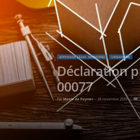
AFFICHAGE LÉGAL MUNICIPAL
URBANISME
Déclaration p
00077
Par
Mairie de Peynier
-
28 novembre 2025