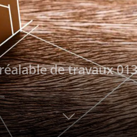
réalable de travaux 013
286