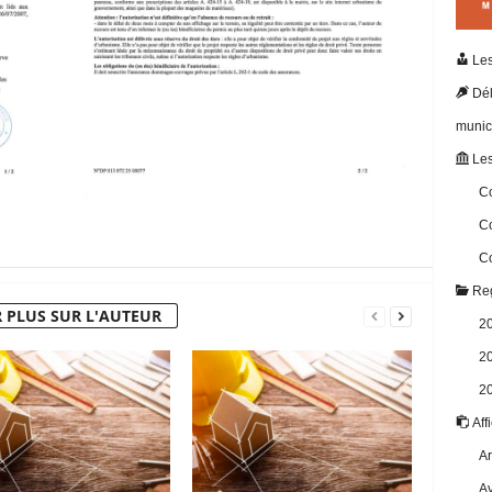
Les
Dél
munic
Les
Co
Co
Co
Reg
 PLUS SUR L'AUTEUR
2
2
2
Aff
Ar
Av