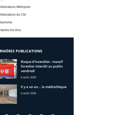
libérations Métropole
libérations du CM
rbanisme
tactez les élus
RNIÈRES PUBLICATIONS
Risque d’incendies : massif
forestier interdit au public
vendredi
6 août 2026
Il y a un an… la médiathèque
6 août 2026