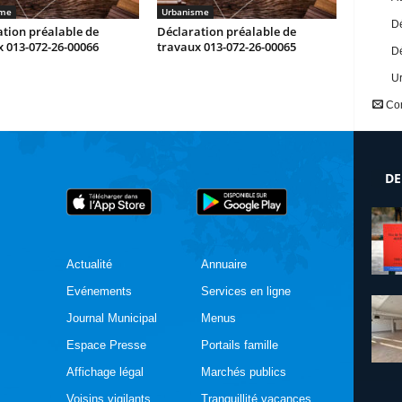
sme
Urbanisme
Dé
tion préalable de
Déclaration préalable de
 013-072-26-00066
travaux 013-072-26-00065
Dé
U
Con
DE
Actualité
Annuaire
Evénements
Services en ligne
Journal Municipal
Menus
Espace Presse
Portails famille
Affichage légal
Marchés publics
Voisins vigilants
Tranquillité vacances