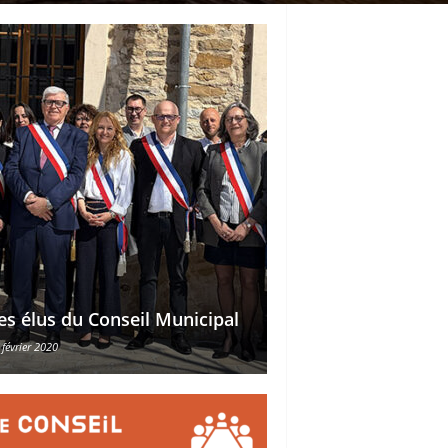
Délégations des ad
es élus du Conseil Municipal
des conseillers mu
 février 2020
30 octobre 2015