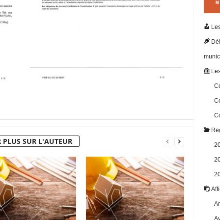
Les
Dél
munic
Les
Co
Co
Co
Reg
 PLUS SUR L'AUTEUR
2
2
2
Aff
Ar
Av