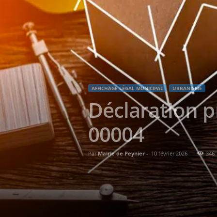
AFFICHAGE LÉGAL MUNICIPAL
URBANISME
Déclaration p
00004
Par
Mairie de Peynier
-
10 février 2026
346