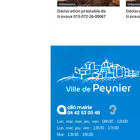
Urbanisme
Urbani
Déclaration préalable de
Déclara
travaux 013-072-26-00067
travaux
Lun, mar, mer, jeu, ven : 08h30 - 12h00
Lun, mer, jeu, ven : 13h30 - 17h30
Mar : 13h30 - 18h30