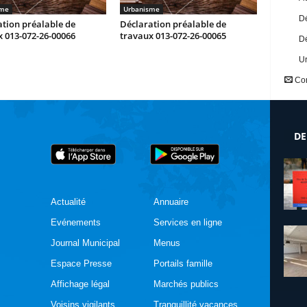
sme
Urbanisme
Dé
tion préalable de
Déclaration préalable de
 013-072-26-00066
travaux 013-072-26-00065
Dé
U
Con
DE
Actualité
Annuaire
Evénements
Services en ligne
Journal Municipal
Menus
Espace Presse
Portails famille
Affichage légal
Marchés publics
Voisins vigilants
Tranquillité vacances