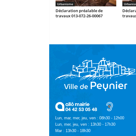
Urbanisme
Urbani
Déclaration préalable de
Déclara
travaux 013-072-26-00067
travaux
Lun, mar, mer, jeu, ven : 08h30 - 12h00
Lun, mer, jeu, ven : 13h30 - 17h30
Mar : 13h30 - 18h30