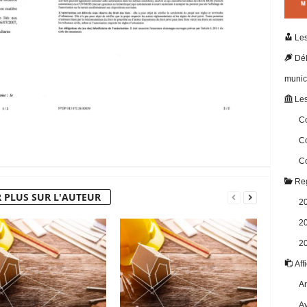
Les
Dél
munic
Les
Co
Co
Co
Reg
 PLUS SUR L'AUTEUR
2
2
2
Aff
Ar
Av