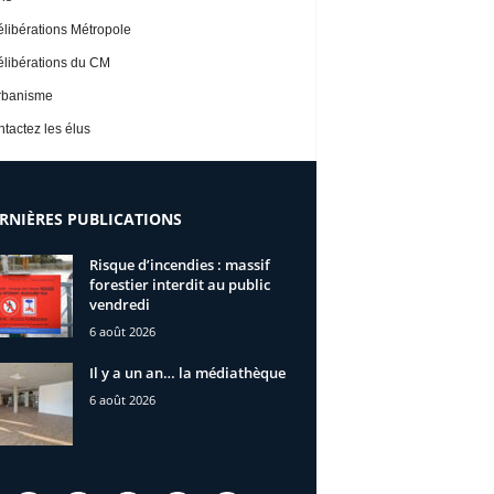
libérations Métropole
libérations du CM
rbanisme
tactez les élus
RNIÈRES PUBLICATIONS
Risque d’incendies : massif
forestier interdit au public
vendredi
6 août 2026
Il y a un an… la médiathèque
6 août 2026