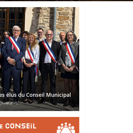
Délégations des ad
es élus du Conseil Municipal
des conseillers mu
 février 2020
30 octobre 2015