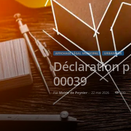
AFFICHAGE LÉGAL MUNICIPAL
URBANISME
Déclaration p
00039
Par
Mairie de Peynier
-
22 mai 2026
230