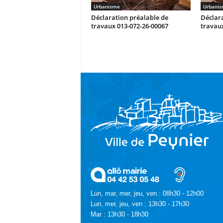
Urbanisme
Urbani
Déclaration préalable de
Déclara
travaux 013-072-26-00067
travaux
Lun, mar, mer, jeu, ven : 08h30 - 12h00
Lun, mer, jeu, ven : 13h30 - 17h30
Mar : 13h30 - 18h30