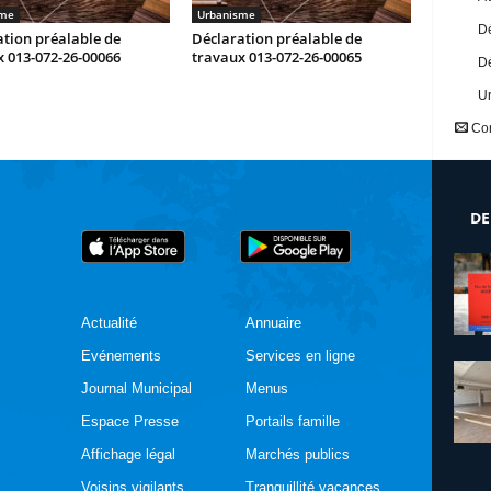
sme
Urbanisme
Dé
tion préalable de
Déclaration préalable de
 013-072-26-00066
travaux 013-072-26-00065
Dé
U
Con
DE
Actualité
Annuaire
Evénements
Services en ligne
Journal Municipal
Menus
Espace Presse
Portails famille
Affichage légal
Marchés publics
Voisins vigilants
Tranquillité vacances