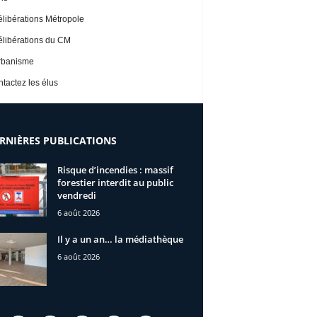
libérations Métropole
libérations du CM
rbanisme
tactez les élus
RNIÈRES PUBLICATIONS
Risque d’incendies : massif
forestier interdit au public
vendredi
6 août 2026
Il y a un an… la médiathèque
6 août 2026