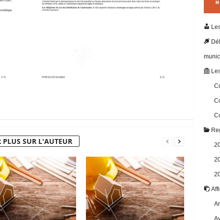
Les
Dél
munic
Les
Co
Co
Co
Reg
 PLUS SUR L'AUTEUR
2
2
2
Aff
Ar
Av