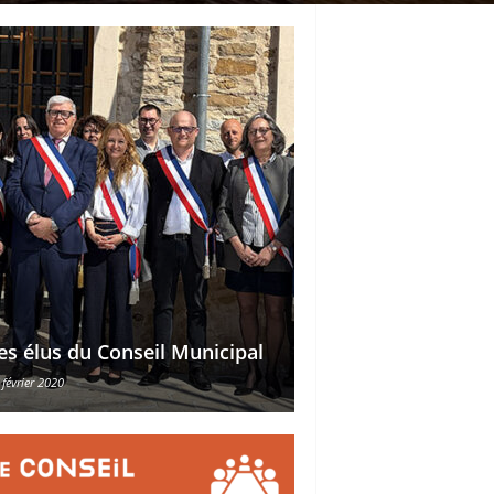
Délégations des ad
es élus du Conseil Municipal
des conseillers mu
 février 2020
30 octobre 2015