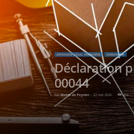
AFFICHAGE LÉGAL MUNICIPAL
URBANISME
Déclaration p
00044
Par
Mairie de Peynier
-
22 mai 2026
259