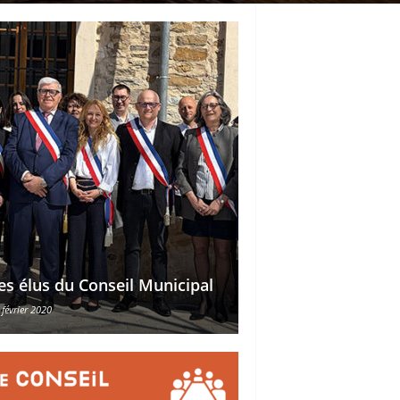
Délégations des ad
es élus du Conseil Municipal
des conseillers mu
 février 2020
30 octobre 2015