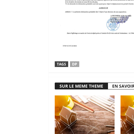
TAGS
DP
SUR LE MEME THEME
EN SAVOIR