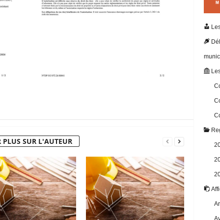
Les
Dél
munic
Les
Co
Co
Co
Reg
 PLUS SUR L'AUTEUR
2
2
2
Aff
Ar
Av