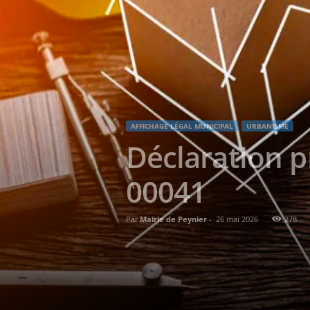
AFFICHAGE LÉGAL MUNICIPAL
URBANISME
Déclaration p
00041
Par
Mairie de Peynier
-
26 mai 2026
278