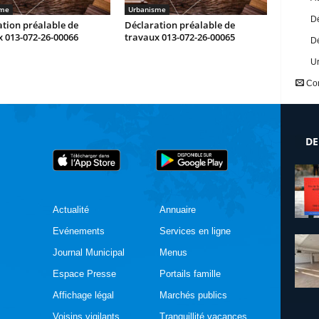
sme
Urbanisme
Dé
tion préalable de
Déclaration préalable de
 013-072-26-00066
travaux 013-072-26-00065
Dé
U
Con
DE
Actualité
Annuaire
Evénements
Services en ligne
Journal Municipal
Menus
Espace Presse
Portails famille
Affichage légal
Marchés publics
Voisins vigilants
Tranquillité vacances