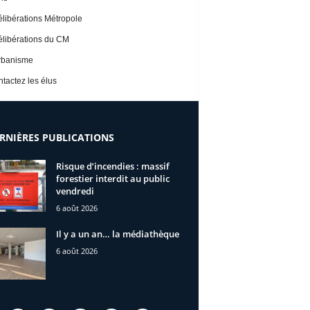
libérations Métropole
libérations du CM
rbanisme
tactez les élus
RNIÈRES PUBLICATIONS
Risque d’incendies : massif
forestier interdit au public
vendredi
6 août 2026
Il y a un an… la médiathèque
6 août 2026