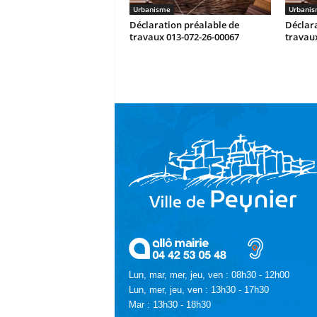
Urbanisme
Urbani
Déclaration préalable de
Déclara
travaux 013-072-26-00067
travaux
Lun, mar, mer, jeu, ven : 08h30 - 12h00
Lun, mer, jeu, ven : 13h30 - 17h30
Mar : 13h30 - 18h30