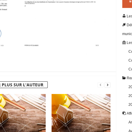
Les
Dél
munic
Les
Co
Co
Co
Reg
 PLUS SUR L'AUTEUR
2
2
2
Aff
Ar
Av