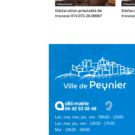
Urbanisme
Urbani
Déclaration préalable de
Déclara
travaux 013-072-26-00067
travaux
Lun, mar, mer, jeu, ven : 08h30 - 12h00
Lun, mer, jeu, ven : 13h30 - 17h30
Mar : 13h30 - 18h30