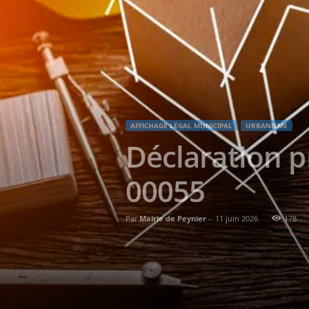
AFFICHAGE LÉGAL MUNICIPAL
URBANISME
Déclaration p
00055
Par
Mairie de Peynier
-
11 juin 2026
178