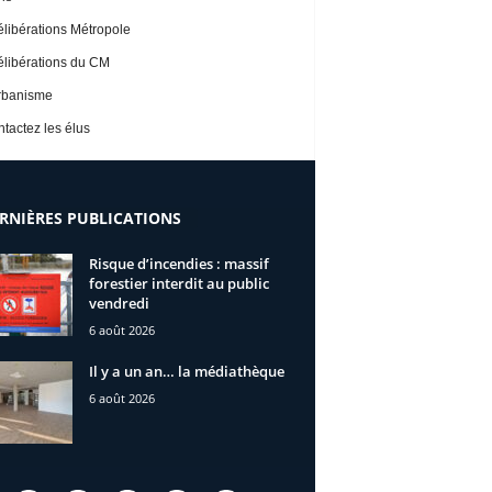
libérations Métropole
libérations du CM
rbanisme
tactez les élus
RNIÈRES PUBLICATIONS
Risque d’incendies : massif
forestier interdit au public
vendredi
6 août 2026
Il y a un an… la médiathèque
6 août 2026