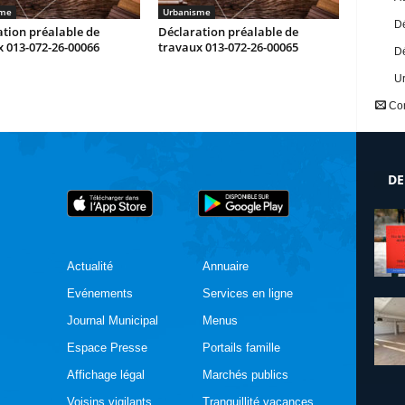
sme
Urbanisme
Dé
tion préalable de
Déclaration préalable de
 013-072-26-00066
travaux 013-072-26-00065
Dé
U
Con
DE
Actualité
Annuaire
Evénements
Services en ligne
Journal Municipal
Menus
Espace Presse
Portails famille
Affichage légal
Marchés publics
Voisins vigilants
Tranquillité vacances