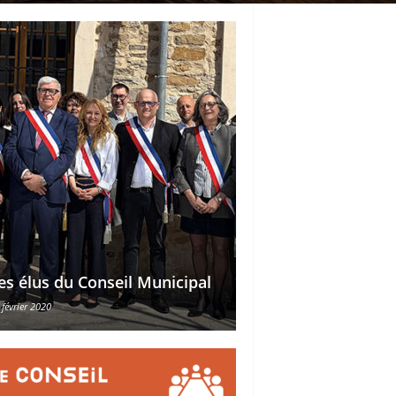
Délégations des ad
es élus du Conseil Municipal
des conseillers mu
 février 2020
30 octobre 2015