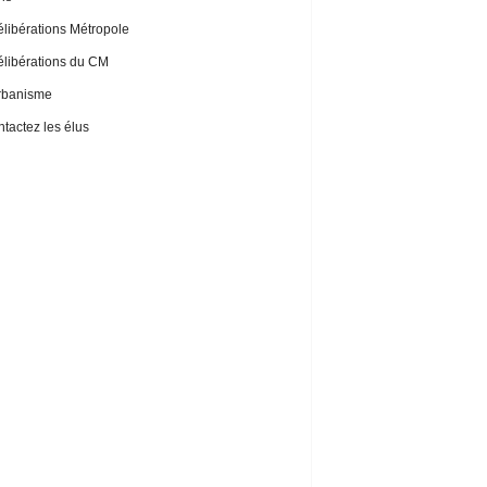
libérations Métropole
libérations du CM
rbanisme
tactez les élus