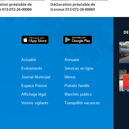
tion préalable de
Déclaration préalable de
 013-072-26-00066
travaux 013-072-26-00065
DE
Actualité
Annuaire
Evénements
Services en ligne
Journal Municipal
Menus
Espace Presse
Portails famille
Affichage légal
Marchés publics
Voisins vigilants
Tranquillité vacances