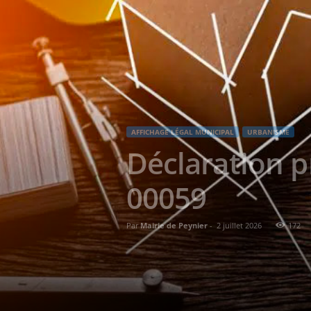
AFFICHAGE LÉGAL MUNICIPAL
URBANISME
Déclaration p
00059
Par
Mairie de Peynier
-
2 juillet 2026
172