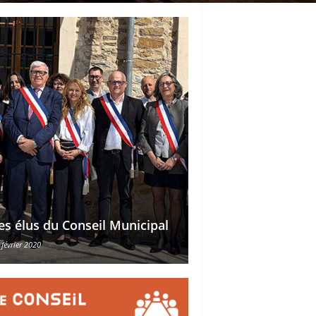
Délégations des ad
es élus du Conseil Municipal
des conseillers mu
 février 2020
30 octobre 2015