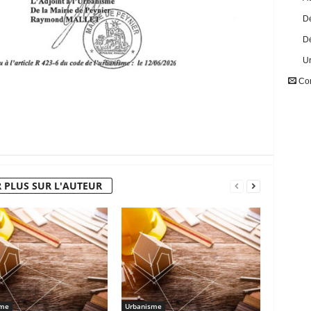
Dé
Dé
U
Con
 PLUS SUR L'AUTEUR
sme
Urbanisme