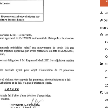
Les
Dél
munic
Les
Co
Co
Co
Reg
2
2
2
Aff
Ar
Av