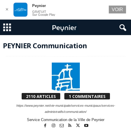
Peynier
✕
VOIR
GRATUIT
Sur Google Play
PEYNIER Communication
2110 ARTICLES
1 COMMENTAIRES
https://www.peynier.net/vie-municipale/services-municipaux/services-
administratifs/communication/
Service Communication de la Ville de Peynier