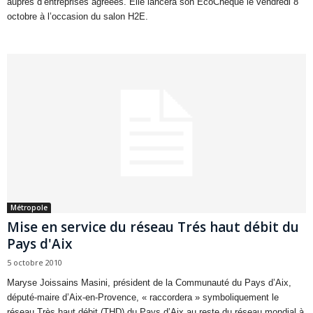
auprès d’entreprises agréées. Elle lancera son EcoChèque le vendredi 8
octobre à l’occasion du salon H2E.
Métropole
Mise en service du réseau Trés haut débit du
Pays d'Aix
5 octobre 2010
Maryse Joissains Masini, président de la Communauté du Pays d’Aix,
député-maire d’Aix-en-Provence, « raccordera » symboliquement le
réseau Très haut débit (THD) du Pays d’Aix au reste du réseau mondial à