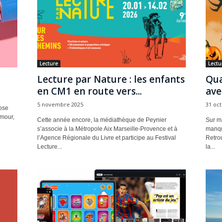
Lecture
Lectu
Lecture par Nature : les enfants
Qua
en CM1 en route vers...
ave
5 novembre 2025
31 oc
ose
Amour,
Cette année encore, la médiathèque de Peynier
Sur ma
s’associe à la Métropole Aix Marseille-Provence et à
manque
l’Agence Régionale du Livre et participe au Festival
Retrou
Lecture...
la...