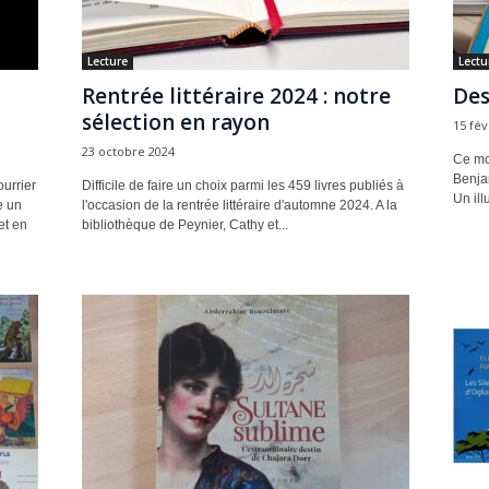
Lecture
Lectu
Rentrée littéraire 2024 : notre
Des
sélection en rayon
15 fév
23 octobre 2024
Ce moi
Benja
urrier
Difficile de faire un choix parmi les 459 livres publiés à
Un ill
e un
l'occasion de la rentrée littéraire d'automne 2024. A la
et en
bibliothèque de Peynier, Cathy et...