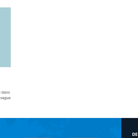
e dans
 vague
DE