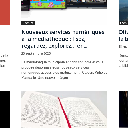
Lecture
Lectu
Nouveaux services numériques
Oli
à la médiathèque : lisez,
la 
regardez, explorez… en...
18 ma
23 septembre 2025
 de la
Rencon
ger,
jour a
La médiathèque municipale enrichit son offre et vous
on...
la bib
propose désormais trois nouveaux services
numériques accessibles gratuitement : Cafeyn, Kidjo et
Manga.io. Une nouvelle façon...