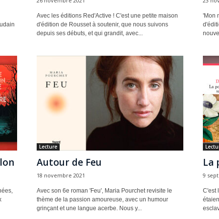
26 novembre 2021
23 no
Avec les éditions Red'Active ! C'est une petite maison
'Mon m
oudain
d'édition de Rousset à soutenir, que nous suivons
d'édit
depuis ses débuts, et qui grandit, avec...
nouvea
Lecture
Lectu
lon
Autour de Feu
La 
18 novembre 2021
9 sep
nées,
Avec son 6e roman 'Feu', Maria Pourchet revisite le
C'est 
x
thème de la passion amoureuse, avec un humour
étaie
grinçant et une langue acerbe. Nous y...
esclav