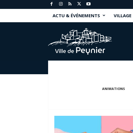
ACTU & ÉVÉNEMENTS
VILLAGE
P
e
y
n
i
e
r
.
f
r
ANIMATIONS