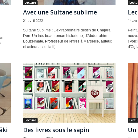
Lecture
Lectu
Avec une Sultane sublime
Lec
21 avril 2022
14 avr
Sultane Sublime : L'extraordinaire destin de Chajara
Peintu
Dorr. Un très beau roman historique, d'Abderrahim
nouve
en
Bouzelmate. Professeur de lettres à Marseille, auteur,
! Voic
s
et acteur associatif,...
d'Ogli
Lecture
Lectu
äki
Des livres sous le sapin
Un 