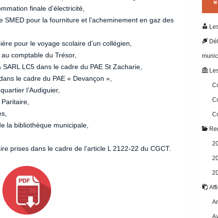
mmation finale d’électricité,
SMED pour la fourniture et l’acheminement en gaz des
Les
Dél
cière pour le voyage scolaire d’un collégien,
l au comptable du Trésor,
munic
a SARL LC5 dans le cadre du PAE St Zacharie,
Les
dans le cadre du PAE « Devançon »,
Co
uartier l’Audiguier,
Co
Paritaire,
s,
Co
la bibliothèque municipale,
Reg
2
e prises dans le cadre de l’article L 2122-22 du CGCT.
2
2
Aff
Ar
Av