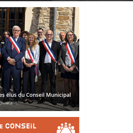
Délégations des ad
es élus du Conseil Municipal
des conseillers mu
 février 2020
30 octobre 2015