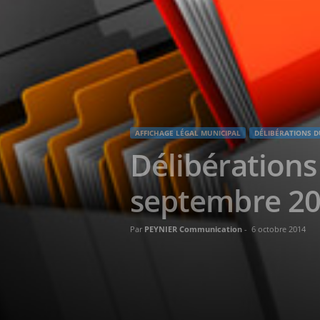
AFFICHAGE LÉGAL MUNICIPAL
DÉLIBÉRATIONS D
Délibérations
septembre 2
Par
PEYNIER Communication
-
6 octobre 2014