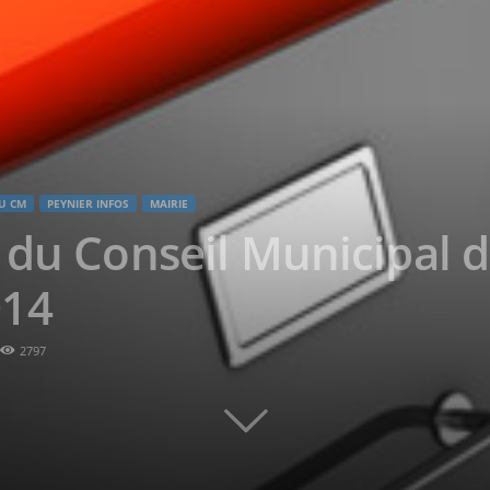
U CM
PEYNIER INFOS
MAIRIE
 du Conseil Municipal 
014
2797