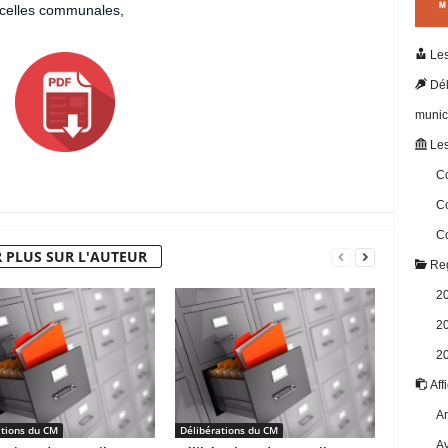
rcelles communales,
Les
Dél
munic
Les
Co
Co
Co
 PLUS SUR L'AUTEUR
Reg
2
2
2
Aff
Ar
ations du CM
Délibérations du CM
Av