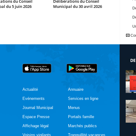
ations du Conseil
Délibérations du Conseil
al du 5 juin 2026
Municipal du 30 avril 2026
Dé
Dé
U
Con
DE
Actualité
Annuaire
Evénements
Services en ligne
Journal Municipal
Menus
Espace Presse
Portails famille
Affichage légal
Marchés publics
Voisins vigilants
Tranquillité vacances