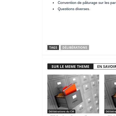
Convention de pâturage sur les pa
Questions diverses.
TAGS
DÉLIBÉRATIONS
SUR LE MEME THEME
EN SAVOIR
Délibérations du CM
Délibér