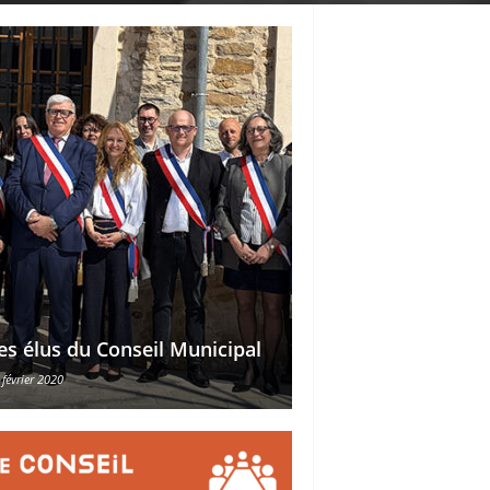
Délégations des ad
es élus du Conseil Municipal
des conseillers mu
 février 2020
30 octobre 2015