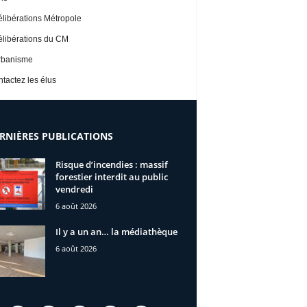
libérations Métropole
libérations du CM
rbanisme
tactez les élus
RNIÈRES PUBLICATIONS
Risque d’incendies : massif
forestier interdit au public
vendredi
6 août 2026
Il y a un an… la médiathèque
6 août 2026