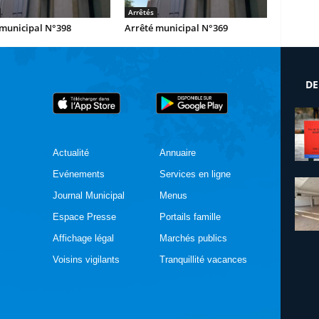
Arrêtés
 municipal N°398
Arrêté municipal N°369
DE
Actualité
Annuaire
Evénements
Services en ligne
Journal Municipal
Menus
Espace Presse
Portails famille
Affichage légal
Marchés publics
Voisins vigilants
Tranquillité vacances