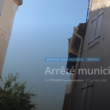
AFFICHAGE LÉGAL MUNICIPAL
ARRÊTÉS
Arrêté munic
Par
PEYNIER Communication
-
23 octobre 2022