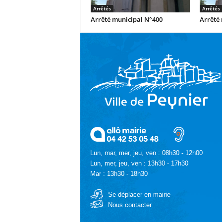
Arrêtés
Arrêtés
Arrêté municipal N°400
Arrêté
Lun, mar, mer, jeu, ven : 08h30 - 12h00
Lun, mer, jeu, ven : 13h30 - 17h30
Mar : 13h30 - 18h30
Se déplacer en mairie
Nous contacter