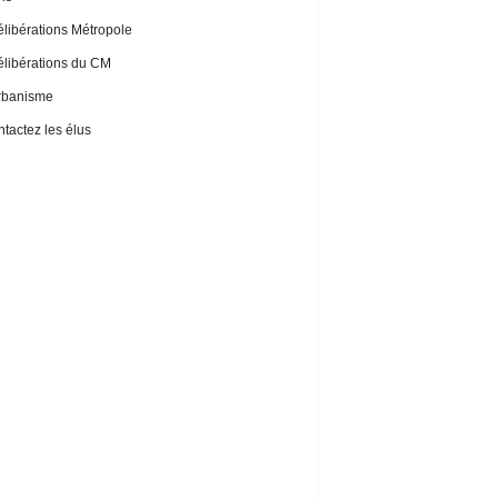
libérations Métropole
libérations du CM
rbanisme
tactez les élus