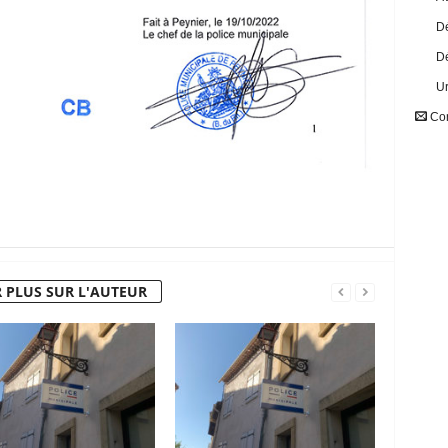
Dé
Dé
U
Con
 PLUS SUR L'AUTEUR