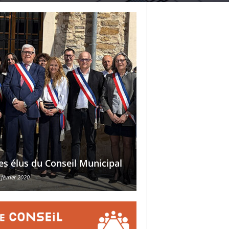
Délégations des ad
es élus du Conseil Municipal
des conseillers mu
 février 2020
30 octobre 2015