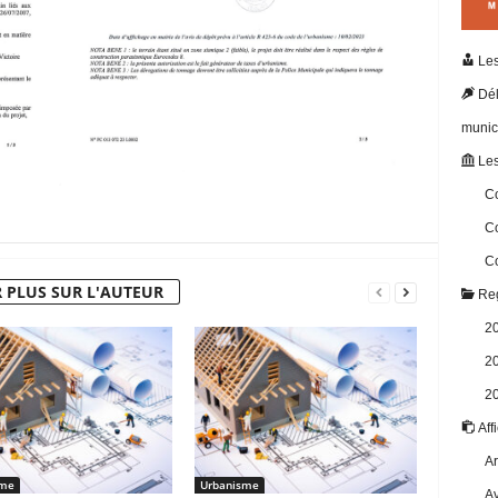
Les
Dél
munic
Les
Co
Co
Co
 PLUS SUR L'AUTEUR
Reg
2
2
2
Aff
Ar
sme
Urbanisme
Av