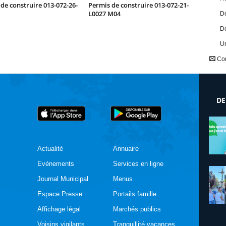
de construire 013-072-26-
Permis de construire 013-072-21-
L0027 M04
Dé
Dé
U
Con
DE
Actualité
Annuaire
Evénements
Services en ligne
Journal Municipal
Menus
Espace Presse
Portails famille
Affichage légal
Marchés publics
Voisins vigilants
Tranquillité vacances