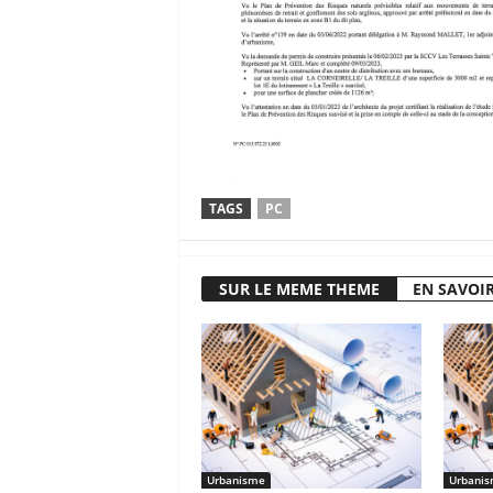
TAGS
PC
SUR LE MEME THEME
EN SAVOIR
Urbanisme
Urbani