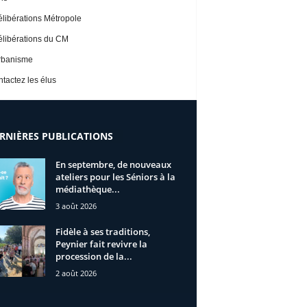
libérations Métropole
libérations du CM
rbanisme
tactez les élus
RNIÈRES PUBLICATIONS
En septembre, de nouveaux
ateliers pour les Séniors à la
médiathèque...
3 août 2026
Fidèle à ses traditions,
Peynier fait revivre la
procession de la...
2 août 2026