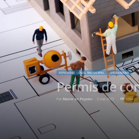
AFFICHAGE LÉGAL MUNICIPAL
URBANISME
Permis de con
Par
Mairie de Peynier
-
5 mai 2023
1094