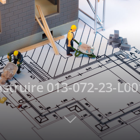
struire 013-072-23-L00
116