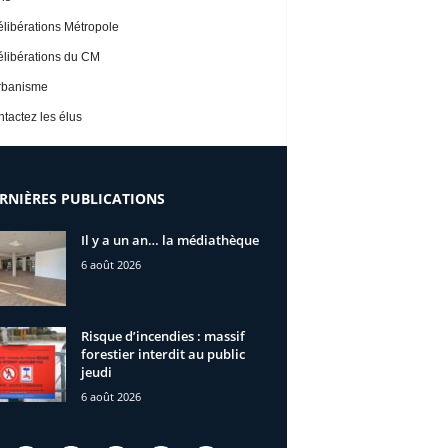
libérations Métropole
libérations du CM
rbanisme
tactez les élus
RNIÈRES PUBLICATIONS
Il y a un an… la médiathèque
6 août 2026
Risque d’incendies : massif
forestier interdit au public
jeudi
6 août 2026