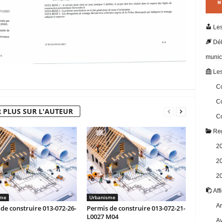
Les
Dél
munic
Les
Co
Co
 PLUS SUR L'AUTEUR
Co
Reg
2
2
2
Aff
sme
Urbanisme
Ar
de construire 013-072-26-
Permis de construire 013-072-21-
L0027 M04
Av