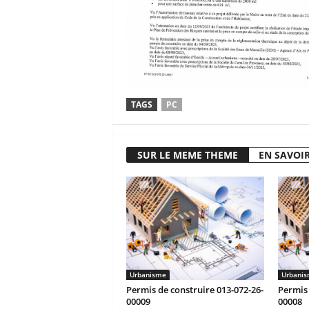
TAGS
PC
SUR LE MEME THEME
EN SAVOIR
Urbanisme
Urbani
Permis de construire 013-072-26-
Permis 
00009
00008