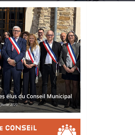
Délégations des ad
es élus du Conseil Municipal
des conseillers mu
 février 2020
30 octobre 2015