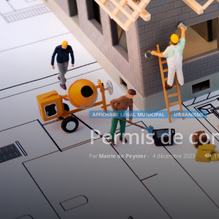
AFFICHAGE LÉGAL MUNICIPAL
URBANISME
Permis de con
Par
Mairie de Peynier
-
4 décembre 2023
1