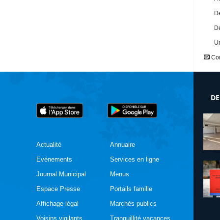
Dé
Dé
U
Con
DE
Actualité
Annuaire
Evénements
Services en ligne
Journal Municipal
Menus
Espace Presse
Portails famille
Affichage légal
Marchés publics
Voisins vigilants
Tranquillité vacances