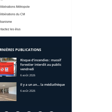
libérations Métropole
libérations du CM
rbanisme
tactez les élus
RNIÈRES PUBLICATIONS
Risque d’incendies : massif
forestier interdit au public
vendredi
6 août 2026
Il y a un an… la médiathèque
6 août 2026