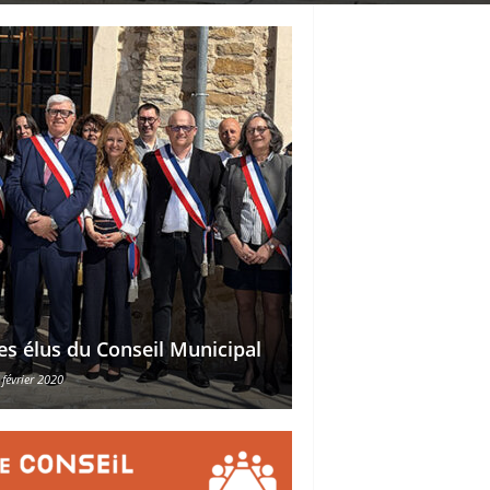
Délégations des ad
es élus du Conseil Municipal
des conseillers mu
 février 2020
30 octobre 2015