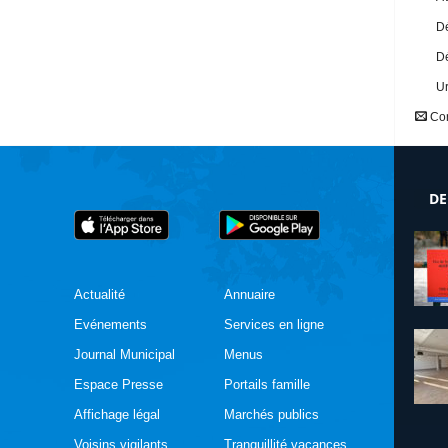
Dé
Dé
U
Con
DE
Actualité
Annuaire
Evénements
Services en ligne
Journal Municipal
Menus
Espace Presse
Portails famille
Affichage légal
Marchés publics
Voisins vigilants
Tranquillité vacances