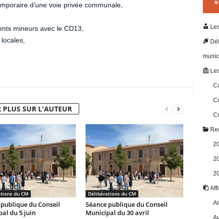
emporaire d’une voie privée communale,
Les
nts mineurs avec le CD13,
locales,
Dél
munic
Les
Co
Co
 PLUS SUR L'AUTEUR
Co
Reg
2
2
2
Aff
ations du CM
Délibérations du CM
Ar
publique du Conseil
Séance publique du Conseil
al du 5 juin
Municipal du 30 avril
Av