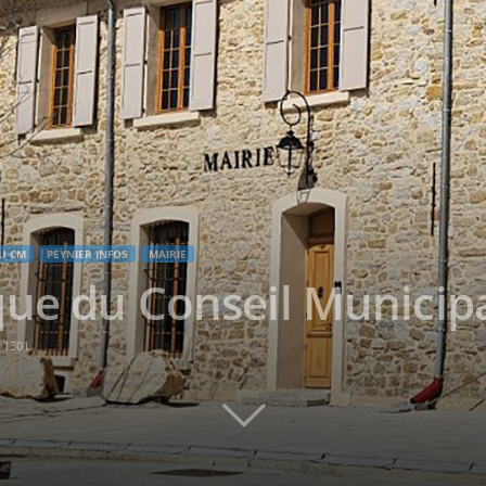
U CM
PEYNIER INFOS
MAIRIE
ue du Conseil Municip
1301