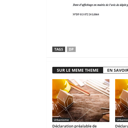
TAGS
DP
SUR LE MEME THEME
EN SAVOIR
Urbanisme
Urbani
Déclaration préalable de
Déclara