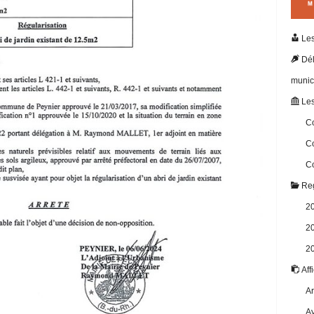
Les
Dél
munic
Les
Co
Co
Co
Reg
2
2
2
Aff
Ar
Av