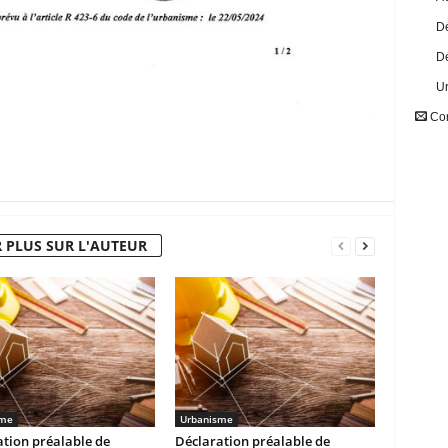
Dé
Dé
U
Con
 PLUS SUR L'AUTEUR
sme
Urbanisme
tion préalable de
Déclaration préalable de