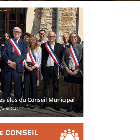
Délégations des ad
es élus du Conseil Municipal
des conseillers mu
 février 2020
30 octobre 2015