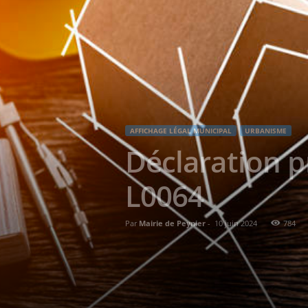
AFFICHAGE LÉGAL MUNICIPAL
URBANISME
Déclaration p
L0064
Par
Mairie de Peynier
-
10 juin 2024
784