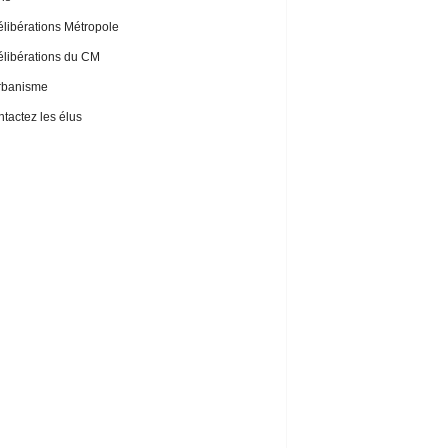
libérations Métropole
libérations du CM
rbanisme
tactez les élus