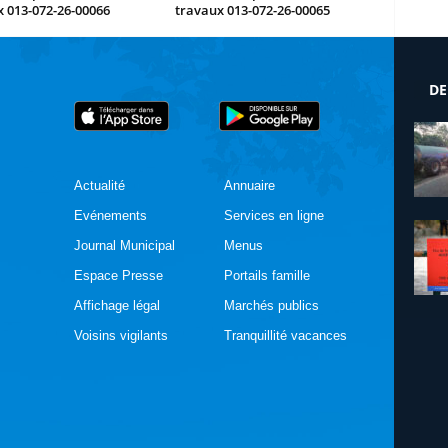
 013-072-26-00066
travaux 013-072-26-00065
DE
Actualité
Annuaire
Evénements
Services en ligne
Journal Municipal
Menus
Espace Presse
Portails famille
Affichage légal
Marchés publics
Voisins vigilants
Tranquillité vacances