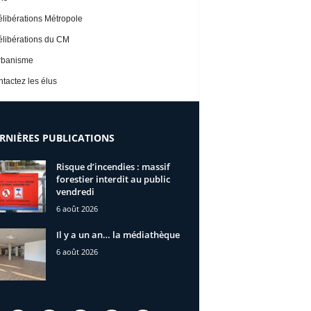
libérations Métropole
libérations du CM
rbanisme
tactez les élus
RNIÈRES PUBLICATIONS
Risque d’incendies : massif
forestier interdit au public
vendredi
6 août 2026
Il y a un an… la médiathèque
6 août 2026