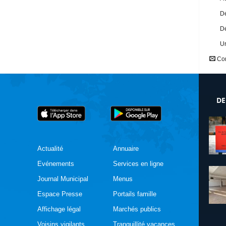
Dé
Dé
U
Con
DE
Actualité
Annuaire
Evénements
Services en ligne
Journal Municipal
Menus
Espace Presse
Portails famille
Affichage légal
Marchés publics
Voisins vigilants
Tranquillité vacances