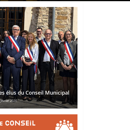
Délégations des ad
es élus du Conseil Municipal
des conseillers mu
 février 2020
30 octobre 2015