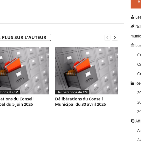
Les
Dél
munic
 PLUS SUR L'AUTEUR
Les
Co
Co
Co
Reg
ations du CM
Délibérations du CM
2
ations du Conseil
Délibérations du Conseil
2
al du 5 juin 2026
Municipal du 30 avril 2026
2
Aff
Ar
Av