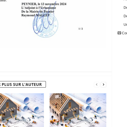
Dé
Dé
U
Con
 PLUS SUR L'AUTEUR