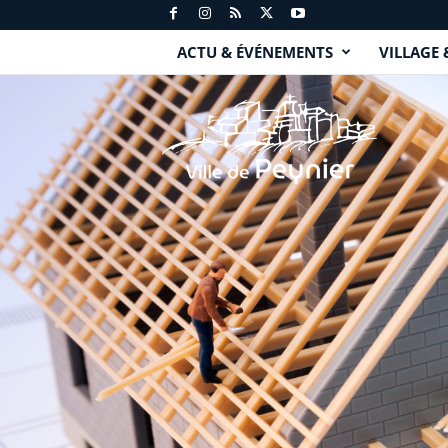
ACTU & ÉVÉNEMENTS
VILLAGE 
P
e
y
n
i
e
r
.
f
r