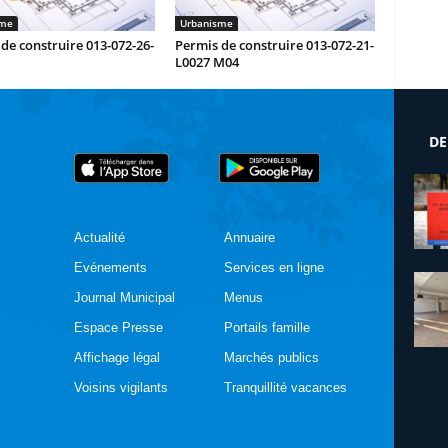
sme
Urbanisme
de construire 013-072-26-
Permis de construire 013-072-21-
L0027 M04
DE
Actualité
Annuaire
Evénements
Services en ligne
Journal Municipal
Menus
Espace Presse
Portails famille
Affichage légal
Marchés publics
Voisins vigilants
Tranquillité vacances