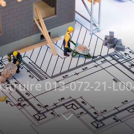
nstruire 013-072-21-L0
672