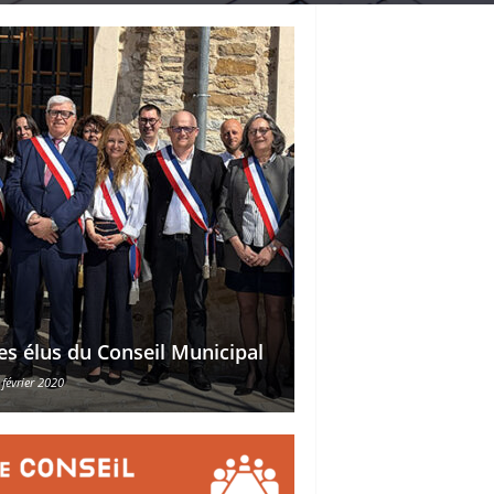
Délégations des ad
es élus du Conseil Municipal
des conseillers mu
 février 2020
30 octobre 2015