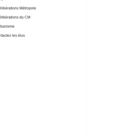
libérations Métropole
libérations du CM
rbanisme
tactez les élus