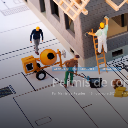
AFFICHAGE LÉGAL MUNICIPAL
URBANISME
Permis de co
Par
Mairie de Peynier
-
18 novembre 2024