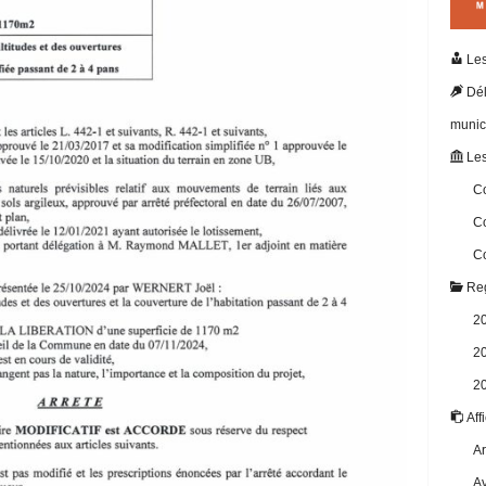
Les
Dél
munic
Les
Co
Co
Co
Reg
2
2
2
Aff
Ar
Av