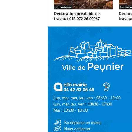
Urbanisme
Urbani
Déclaration préalable de
Déclara
travaux 013-072-26-00067
travaux
Lun, mar, mer, jeu, ven : 08h30 - 12h00
Lun, mer, jeu, ven : 13h30 - 17h30
Mar : 13h30 - 18h30
Se déplacer en mairie
Nous contacter