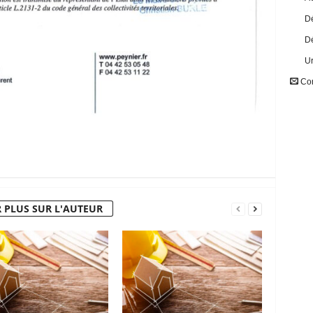
Dé
Dé
U
Con
 PLUS SUR L'AUTEUR