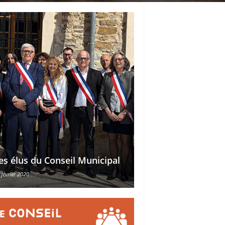
Délégations des ad
es élus du Conseil Municipal
des conseillers mu
 février 2020
30 octobre 2015