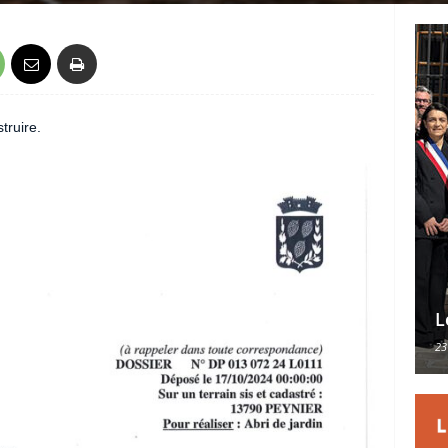
truire.
L
23