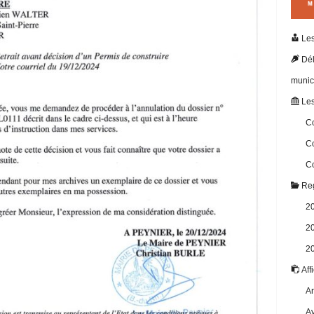
Les
Dél
munic
Les
Co
Co
Co
Reg
2
2
2
Aff
Ar
Av