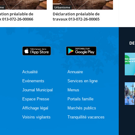
sme
Urbanisme
tion préalable de
Déclaration préalable de
 013-072-26-00066
travaux 013-072-26-00065
DE
Actualité
Annuaire
Evénements
Services en ligne
Journal Municipal
Menus
Espace Presse
Portails famille
Affichage légal
Marchés publics
Voisins vigilants
Tranquillité vacances