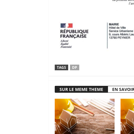
TAGS
DP
SUR LE MEME THEME
EN SAVOIR