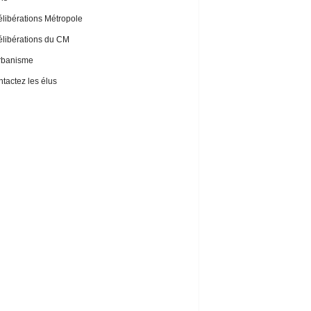
libérations Métropole
libérations du CM
rbanisme
tactez les élus