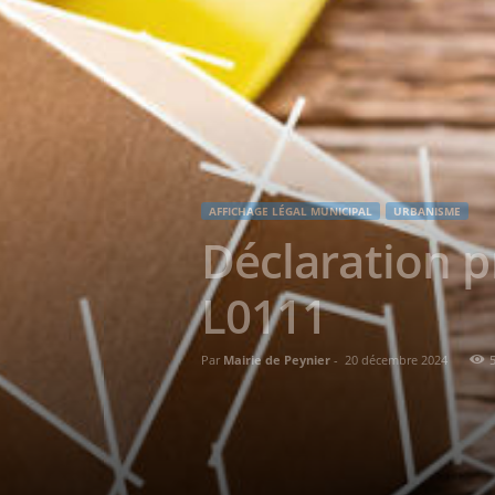
AFFICHAGE LÉGAL MUNICIPAL
URBANISME
Déclaration p
L0111
Par
Mairie de Peynier
-
20 décembre 2024