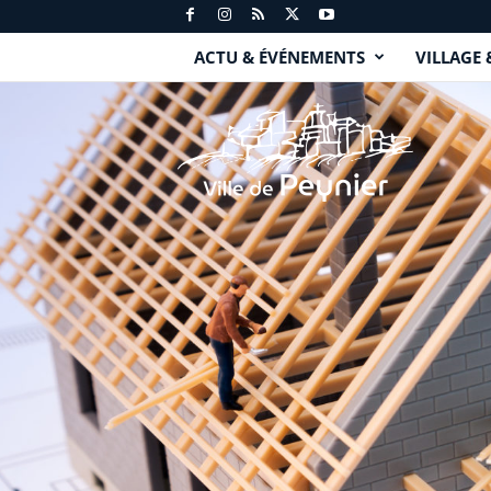
ACTU & ÉVÉNEMENTS
VILLAGE 
P
e
y
n
i
e
r
.
f
r