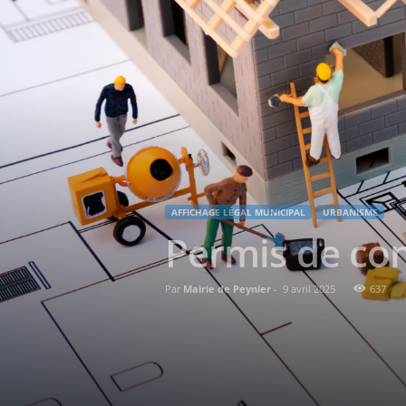
AFFICHAGE LÉGAL MUNICIPAL
URBANISME
Permis de con
Par
Mairie de Peynier
-
9 avril 2025
637