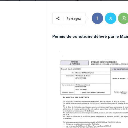
Partagez
Permis de construire délivré par le M