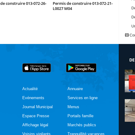
de construire 013-072-26-
Permis de construire 013-072-21-
L0027 M04
Dé
Dé
U
Con
DE
Actualité
Annuaire
Evénements
Services en ligne
Journal Municipal
Menus
Espace Presse
Portails famille
Affichage légal
Marchés publics
Voisins vigilants
Tranquillité vacances