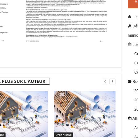
Les
Dél
munic
Les
Co
Co
Co
 PLUS SUR L'AUTEUR
Reg
2
2
2
Aff
Ar
sme
Urbanisme
Av