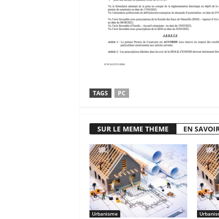
TAGS
PC
SUR LE MEME THEME
EN SAVOIR
Urbanisme
Urbani