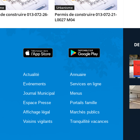
sme
Urbanisme
de construire 013-072-26-
Permis de construire 013-072-21-
L0027 M04
DE
Actualité
Annuaire
Evénements
Services en ligne
Journal Municipal
Menus
Espace Presse
Portails famille
Affichage légal
Marchés publics
Voisins vigilants
Tranquillité vacances