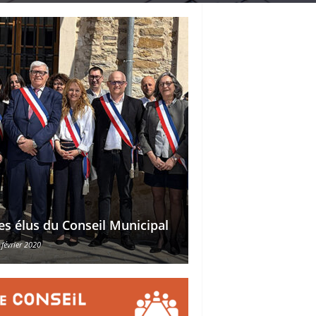
Délégations des ad
es élus du Conseil Municipal
des conseillers mu
 février 2020
30 octobre 2015