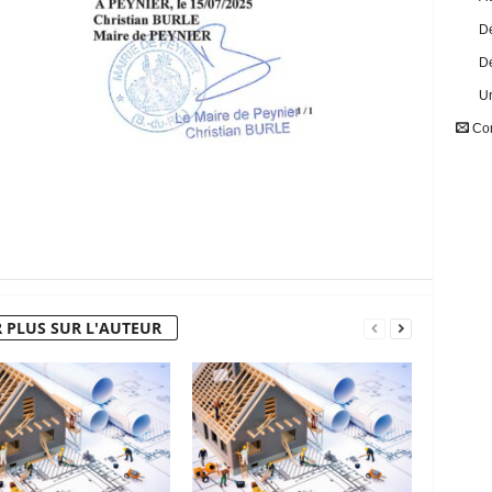
Dé
Dé
U
Con
 PLUS SUR L'AUTEUR