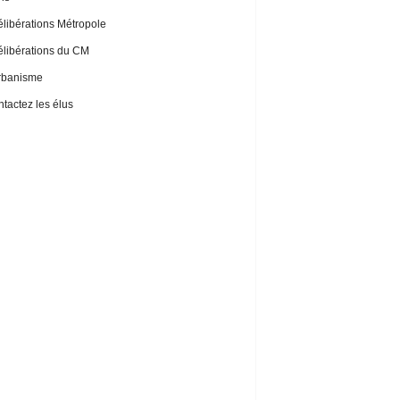
libérations Métropole
libérations du CM
rbanisme
tactez les élus