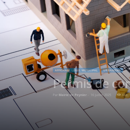
AFFICHAGE LÉGAL MUNICIPAL
URBANISME
Permis de con
Par
Mairie de Peynier
-
16 juillet 2025
664