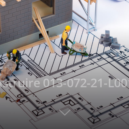
struire 013-072-21-L00