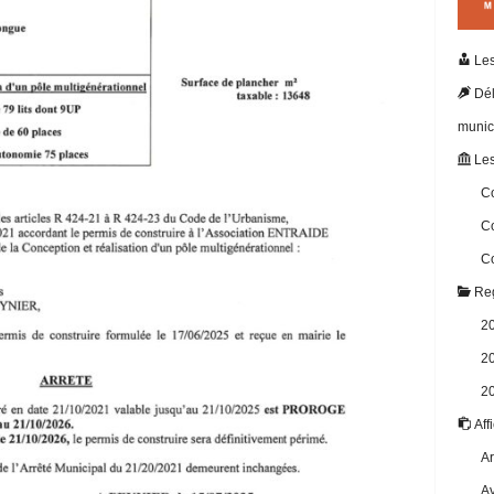
Les
Dél
munic
Les
Co
Co
Co
Reg
2
2
2
Aff
Ar
Av