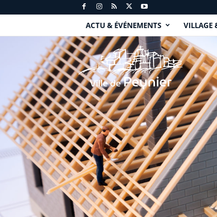
ACTU & ÉVÉNEMENTS
VILLAGE 
P
e
y
n
i
e
r
.
f
r