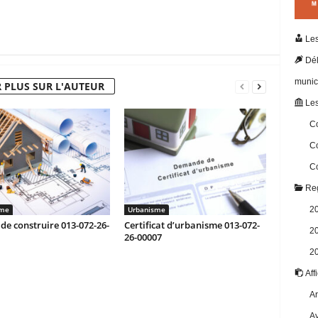
Les
Dél
munic
 PLUS SUR L'AUTEUR
Les
Co
Co
Co
Reg
sme
Urbanisme
2
de construire 013-072-26-
Certificat d’urbanisme 013-072-
2
26-00007
2
Aff
Ar
Av