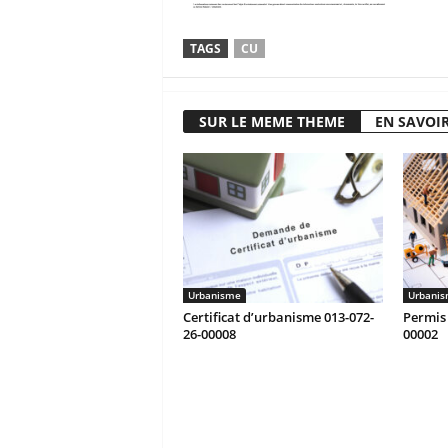
TAGS
CU
SUR LE MEME THEME
EN SAVOIR
Urbanisme
Urbani
Certificat d’urbanisme 013-072-
Permis 
26-00008
00002