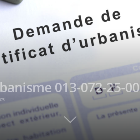
urbanisme 013-072-25-0
375