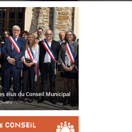
Délégations des ad
es élus du Conseil Municipal
des conseillers mu
 février 2020
30 octobre 2015