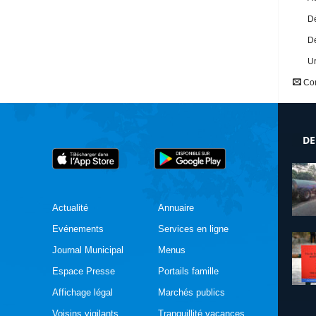
Dé
Dé
U
Con
DE
Actualité
Annuaire
Evénements
Services en ligne
Journal Municipal
Menus
Espace Presse
Portails famille
Affichage légal
Marchés publics
Voisins vigilants
Tranquillité vacances