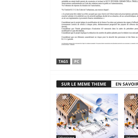
TAGS
PC
SUR LE MEME THEME
EN SAVOIR
Urbanisme
Urbani