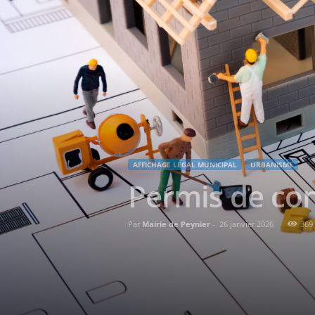
AFFICHAGE LÉGAL MUNICIPAL
URBANISME
Permis de co
Par
Mairie de Peynier
-
26 janvier 2026
369