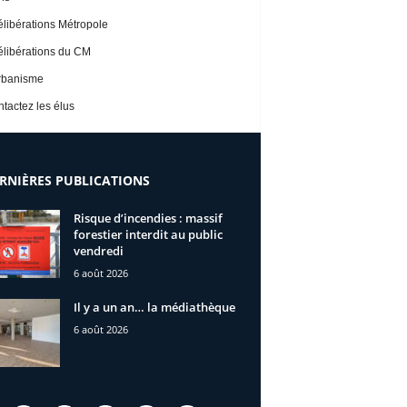
libérations Métropole
libérations du CM
rbanisme
tactez les élus
RNIÈRES PUBLICATIONS
Risque d’incendies : massif
forestier interdit au public
vendredi
6 août 2026
Il y a un an… la médiathèque
6 août 2026