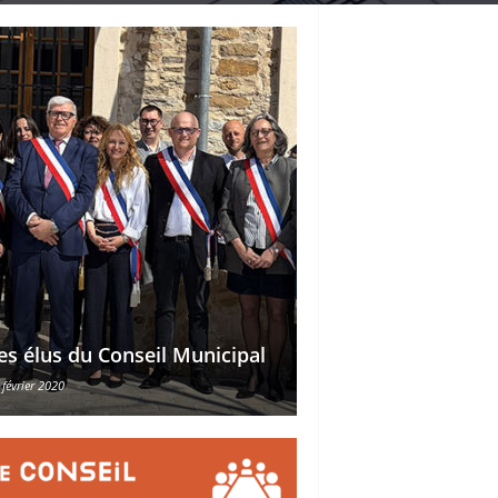
Délégations des ad
es élus du Conseil Municipal
des conseillers mu
 février 2020
30 octobre 2015