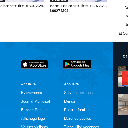
de construire 013-072-26-
Permis de construire 013-072-21-
Dé
L0027 M04
Dé
U
Con
DE
Actualité
Annuaire
Evénements
Services en ligne
Journal Municipal
Menus
Espace Presse
Portails famille
Affichage légal
Marchés publics
Voisins vigilants
Tranquillité vacances