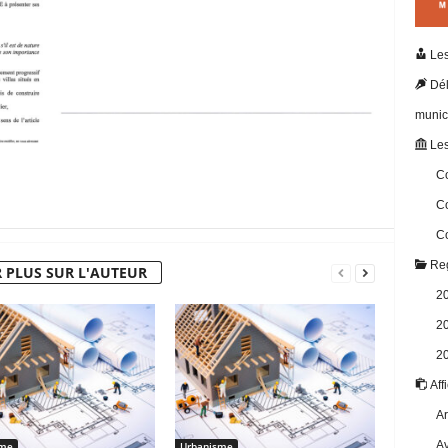
Les
Dél
munic
Les
Co
Co
Co
Reg
 PLUS SUR L'AUTEUR
2
2
2
Aff
Ar
Av
sme
Urbanisme