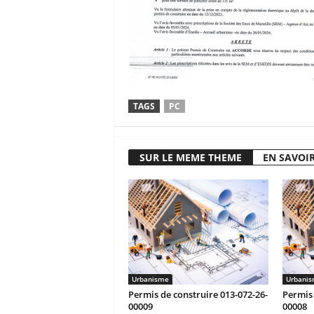
TAGS
PC
SUR LE MEME THEME
EN SAVOIR
Urbanisme
Urbani
Permis de construire 013-072-26-
Permis 
00009
00008