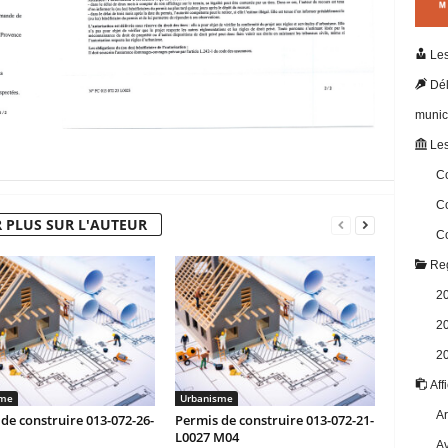
Les
Dél
munic
Les
Co
Co
 PLUS SUR L'AUTEUR
Co
Reg
2
2
2
Aff
sme
Urbanisme
Ar
de construire 013-072-26-
Permis de construire 013-072-21-
L0027 M04
Av