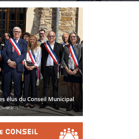
Délégations des ad
es élus du Conseil Municipal
des conseillers mu
 février 2020
30 octobre 2015