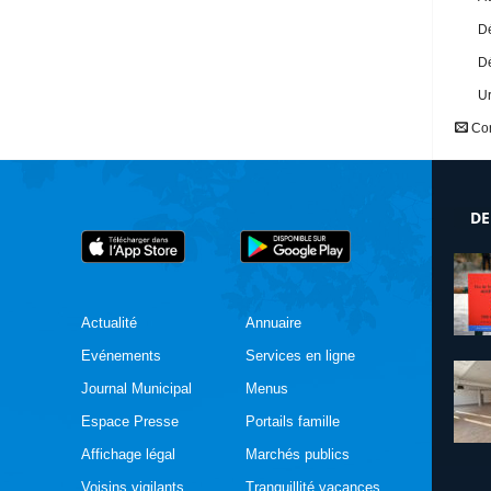
Dé
Dé
U
Con
DE
Actualité
Annuaire
Evénements
Services en ligne
Journal Municipal
Menus
Espace Presse
Portails famille
Affichage légal
Marchés publics
Voisins vigilants
Tranquillité vacances