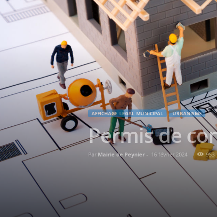
AFFICHAGE LÉGAL MUNICIPAL
URBANISME
Permis de con
Par
Mairie de Peynier
-
16 février 2024
953