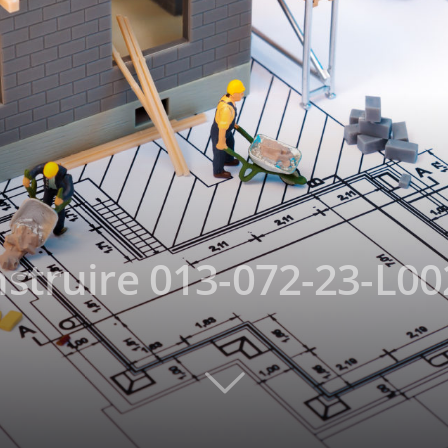
struire 013-072-23-L00