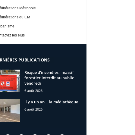
libérations Métropole
libérations du CM
rbanisme
tactez les élus
RNIÈRES PUBLICATIONS
Risque d’incendies : massif
forestier interdit au public
vendredi
6 août 2026
Il y a un an… la médiathèque
6 août 2026