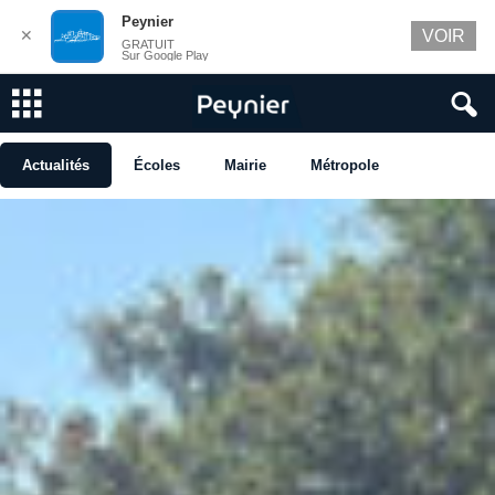
Peynier
✕
VOIR
GRATUIT
Sur Google Play
Actualités
Écoles
Mairie
Métropole