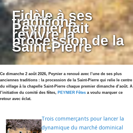
Fidèle à ses
traditions,
Peynier fait
revivre la
procession de la
Saint-Pierre
Ce dimanche 2 août 2026, Peynier a renoué avec l’une de ses plus
anciennes traditions : la procession de la Saint-Pierre qui relie le centre
du village à la chapelle Saint-Pierre chaque premier dimanche d’août. A
l’initiative du comité des fêtes,
PEYNIER Fêtes
a voulu marquer ce
retour avec éclat.
Trois commerçants pour lancer la
dynamique du marché dominical