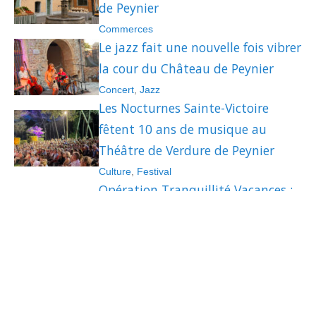
de Peynier
Commerces
Le jazz fait une nouvelle fois vibrer
la cour du Château de Peynier
Concert
,
Jazz
Les Nocturnes Sainte-Victoire
fêtent 10 ans de musique au
Théâtre de Verdure de Peynier
Culture
,
Festival
Opération Tranquillité Vacances :
partez l’esprit serein, la Police
Municipale veille sur votre
habitation
Les 30 ans de la crèche municipale
« Les Pignons » : trois décennies au